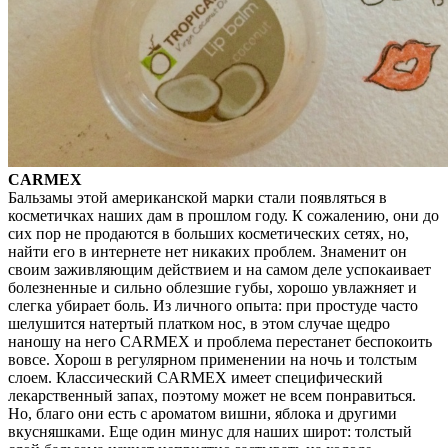
CARMEX
Бальзамы этой американской марки стали появляться в
косметичках наших дам в прошлом году. К сожалению, они до
сих пор не продаются в больших косметических сетях, но,
найти его в интернете нет никаких проблем. Знаменит он
своим заживляющим действием и на самом деле успокаивает
болезненные и сильно облезшие губы, хорошо увлажняет и
слегка убирает боль. Из личного опыта: при простуде часто
шелушится натертый платком нос, в этом случае щедро
наношу на него CARMEX и проблема перестанет беспокоить
вовсе. Хорош в регулярном применении на ночь и толстым
слоем. Классический CARMEX имеет специфический
лекарственный запах, поэтому может не всем понравиться.
Но, благо они есть с ароматом вишни, яблока и другими
вкусняшками. Еще один минус для наших широт: толстый