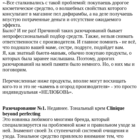
«-Все сталкивались с такой проблемой: покупаешь дорогое
косметическое средство, о волшебных свойствах которого
консультант в магазине пел дифирамбы, а на деле получаешь
впустую потраченные деньги и отсутствие ожидаемого
эффекта.
Было? И не раз! Причиной таких разочарований бывает
непрофессиональный подбор средств. Также, нельзя снимать
ответственности с производителя. И главное помнить - не всё,
что подошло вашей маме, сестре, подруге, подойдет вам.
Я, как знатный бьюти-маньяк, обычно покупаю продукты, о
которых была заранее наслышана. Поэтому, дорогих
разочарований на моей памяти было немного. Но, о них мы и
поговорим.
Перечисленные ниже продукты, вполне могут восхищать
кого-то и это не «камень в огород производителя» - это просто
индивидуальная «НЕЛЮБОВЬ».
Разочарование №1.
Недавнее. Тональный крем
Clinique
beyond perfecting
Это новинка любимого многими бренда, который
специализируется на проблемной коже и правильном уходе за
ней. Знаменит своей 3х ступенчатой системой очищения и
ухода. Тональное средство привлекло внимание тем, что