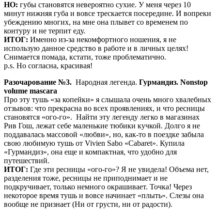
НО:
губы становятся невероятно сухие. У меня через 10
минут нижняя губа и вовсе трескается посередине. И вопреки
убеждению многих, на мне она плывет со временем по
контуру и не терпит еду.
ИТОГ:
Именно из-за некомфортного ношения, я не
использую данное средство в работе и в личных целях!
Снимается помада, кстати, тоже проблематично.
p.s. Но согласна, красивая!
Разочарование №3.
Народная легенда.
Гурмандиз. Nonstop
volume mascara
Про эту тушь «за копейки» я слышала очень много хвалебных
отзывов: что прекрасна во всех проявлениях, и что ресницы
становятся «ого-го». Найти эту легенду легко в магазинах
Рив Гош, лежат себе маленькие тюбики кучкой. Долго я не
поддавалась массовой «любви», но, как-то в поездке забыла
свою любимую тушь от Vivien Sabo «Cabaret». Купила
«Гурмандиз», она еще и компактная, что удобно для
путешествий.
ИТОГ:
Где эти ресницы «ого-го»? Я не увидела! Объема нет,
разделения тоже, ресницы не приподнимает и не
подкручивает, только немного окрашивает. Точка! Через
некоторое время тушь и вовсе начинает «плыть». Слезы она
вообще не признает (Ни от грусти, ни от радости).