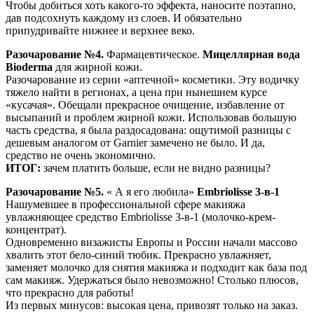
Чтобы добиться хоть какого-то эффекта, наносите поэтапно,
дав подсохнуть каждому из слоев. И обязательно
припудривайте нижнее и верхнее веко.
Разочарование №4.
Фармацевтическое.
Мицеллярная вода
Bioderma
для жирной кожи.
Разочарование из серии «аптечной» косметики. Эту водичку
тяжело найти в регионах, а цена при нынешнем курсе
«кусачая». Обещали прекрасное очищение, избавление от
высыпаний и проблем жирной кожи. Использовав большую
часть средства, я была раздосадована: ощутимой разницы с
дешевым аналогом от Garnier замечено не было. И да,
средство не очень экономично.
ИТОГ:
зачем платить больше, если не видно разницы?
Разочарование №5.
« А я его любила»
Embriolisse 3-в-1
Нашумевшее в профессиональной сфере макияжа
увлажняющее средство Embriolisse 3-в-1 (молочко-крем-
концентрат).
Одновременно визажисты Европы и России начали массово
хвалить этот бело-синий тюбик. Прекрасно увлажняет,
заменяет молочко для снятия макияжа и подходит как база под
сам макияж. Удержаться было невозможно! Столько плюсов,
что прекрасно для работы!
Из первых минусов: высокая цена, привозят только на заказ.