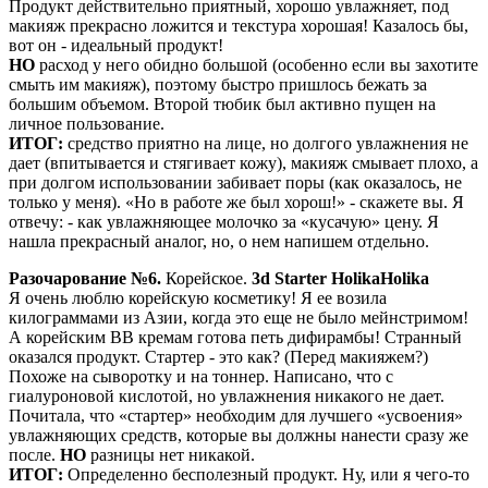
Продукт действительно приятный, хорошо увлажняет, под
макияж прекрасно ложится и текстура хорошая! Казалось бы,
вот он - идеальный продукт!
НО
расход у него обидно большой (особенно если вы захотите
смыть им макияж), поэтому быстро пришлось бежать за
большим объемом. Второй тюбик был активно пущен на
личное пользование.
ИТОГ:
средство приятно на лице, но долгого увлажнения не
дает (впитывается и стягивает кожу), макияж смывает плохо, а
при долгом использовании забивает поры (как оказалось, не
только у меня). «Но в работе же был хорош!» - скажете вы. Я
отвечу: - как увлажняющее молочко за «кусачую» цену. Я
нашла прекрасный аналог, но, о нем напишем отдельно.
Разочарование №6.
Корейское.
3d Starter HolikaHolika
Я очень люблю корейскую косметику! Я ее возила
килограммами из Азии, когда это еще не было мейнстримом!
А корейским ВВ кремам готова петь дифирамбы! Странный
оказался продукт. Стартер - это как? (Перед макияжем?)
Похоже на сыворотку и на тоннер. Написано, что с
гиалуроновой кислотой, но увлажнения никакого не дает.
Почитала, что «стартер» необходим для лучшего «усвоения»
увлажняющих средств, которые вы должны нанести сразу же
после.
НО
разницы нет никакой.
ИТОГ:
Определенно бесполезный продукт. Ну, или я чего-то