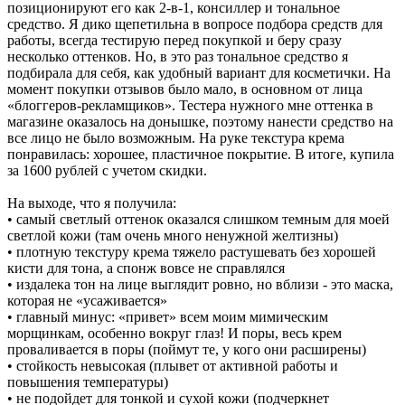
позиционируют его как 2-в-1, консиллер и тональное
средство. Я дико щепетильна в вопросе подбора средств для
работы, всегда тестирую перед покупкой и беру сразу
несколько оттенков. Но, в это раз тональное средство я
подбирала для себя, как удобный вариант для косметички. На
момент покупки отзывов было мало, в основном от лица
«блоггеров-рекламщиков». Тестера нужного мне оттенка в
магазине оказалось на донышке, поэтому нанести средство на
все лицо не было возможным. На руке текстура крема
понравилась: хорошее, пластичное покрытие. В итоге, купила
за 1600 рублей с учетом скидки.
На выходе, что я получила:
• самый светлый оттенок оказался слишком темным для моей
светлой кожи (там очень много ненужной желтизны)
• плотную текстуру крема тяжело растушевать без хорошей
кисти для тона, а спонж вовсе не справлялся
• издалека тон на лице выглядит ровно, но вблизи - это маска,
которая не «усаживается»
• главный минус: «привет» всем моим мимическим
морщинкам, особенно вокруг глаз! И поры, весь крем
проваливается в поры (поймут те, у кого они расширены)
• стойкость невысокая (плывет от активной работы и
повышения температуры)
• не подойдет для тонкой и сухой кожи (подчеркнет