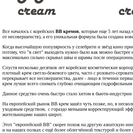
Все началось с корейских
ВВ кремов
, которые еще 5 лет наза
от несовершенств), а его уникальная формула была создана во
Когда высочайшую популярность у селебрити и звёзд кино пр
потому, что "в свет" выходить нужно было как можно быстре
максимально сильно скрывал швы и шрамы после операционн
Спустя несколько десятков лет корейские косметические корпо
плотный крем светло-бежевого цвета, часто с розовато-серов
перекрывает все несовершенства, далее - лицо в течении первы
крем лучше всего снимать глубоко очищающим гидрофильным 
Данное средство очень быстро стало хитом в бьюти-индустрии 
На европейский рынок ВВ крем зашёл чуть позже, но, в неско
уходовым средством, с гораздо меньшим корректирующий эффек
жительницами наших широт.
Этот "европейский ВВ" скорее похож на другую азиатскую ин
и на наших полках с ещё более облегчённой текстурой и более