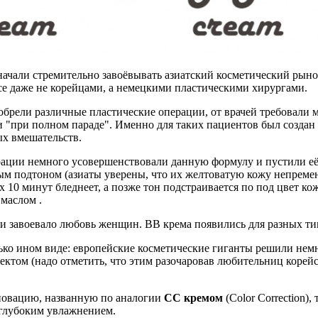
д начали стремительно завоёвывать азиатский косметический рын
все даже не корейцами, а немецкими пластическими хирургами.
иобрели различные пластические операции, от врачей требовал
е и "при полном параде". Именно для таких пациентов был соз
ых вмешательств.
рации немного усовершенствовали данную формулу и пустили её 
атым подтоном (азиаты уверены, что их желтоватую кожу непреме
х 10 минут бледнеет, а позже тон подстраивается по под цвет ко
маслом .
и завоевало любовь женщин. ВВ крема появились для разных тип
лько ином виде: европейские косметические гиганты решили нем
том (надо отметить, что этим разочаровав любительниц корейс
новацию, названную по аналогии
CC кремом
(Color Correction)
 глубоким увлажнением.