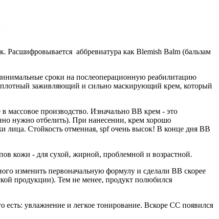
ок. Расшифровывается аббревиатура как Blemish Balm (бальзам
и минимальные сроки на послеоперационную реабилитацию
дан плотный заживляющий и сильно маскирующий крем, который
в массовое производство. Изначально ВВ крем - это
нно нужно отбелить). При нанесении, крем хорошо
жи лица. Стойкость отменная, spf очень высок! В конце дня BB
ов кожи - для сухой, жирной, проблемной и возрастной.
ного изменить первоначальную формулу и сделали ВВ скорее
кой продукции). Тем не менее, продукт полюбился
, то есть: увлажнение и легкое тонирование. Вскоре СС появился